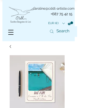
caroline@cddl-artiste.com
+687 75 42 15
EUR (€)