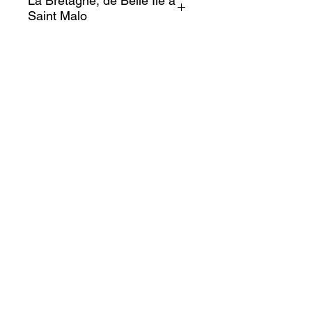
La Bretagne, de Belle Île à
Saint Malo
Laissez-vous porter par les
embruns et le charme de la côte
bretonne avec ses petites
plages de sable fin, ses
maisons isolées et son herbe
éclatante.
Entre Belle Île et Saint Malo,
l'aventure résonne en pleine
nature.