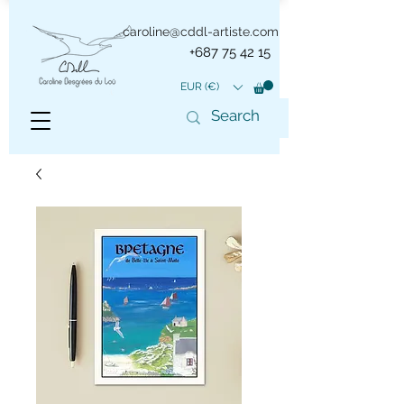
caroline@cddl-artiste.com
+687 75 42 15
EUR (€)