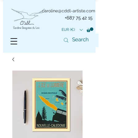
caroline@cddl-artiste.com
+687 75 42 15
EUR (€)