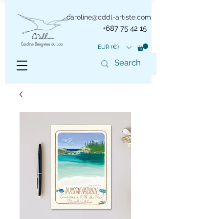
caroline@cddl-artiste.com
+687 75 42 15
EUR (€)