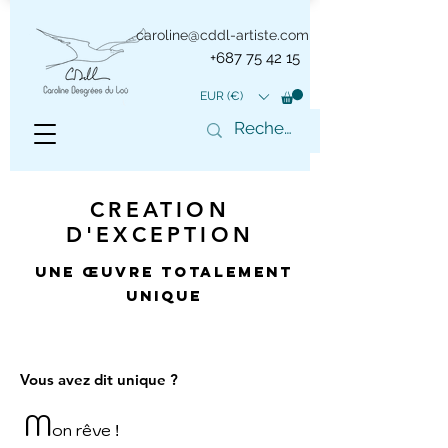
caroline@cddl-artiste.com
+687 75 42 15
EUR (€)
CREATION
D'EXCEPTION
Une œuvre totalement
unique
Vous avez dit unique ?
M
on rêve
!