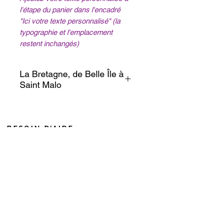
l'étape du panier dans l'encadré
"Ici votre texte personnalisé" (la
typographie et l'emplacement
restent inchangés)
La Bretagne, de Belle Île à
Saint Malo
Laissez-vous porter par les
embruns et le charme de la côte
bretonne avec ses petites
BESOIN D'AIDE
plages de sable fin, ses
du
lundi au vendredi de 8h à 18h
maisons isolées et son herbe
le samedi de 8h à 12h (heure de Nouméa)
éclatante.
Pour les appels depuis la France, ajouter 10h en hiver
Entre Belle Île et Saint Malo,
+687 75 42 15
l'aventure résonne en pleine
caroline@cddl-artiste.com
nature.
Contactez-nous