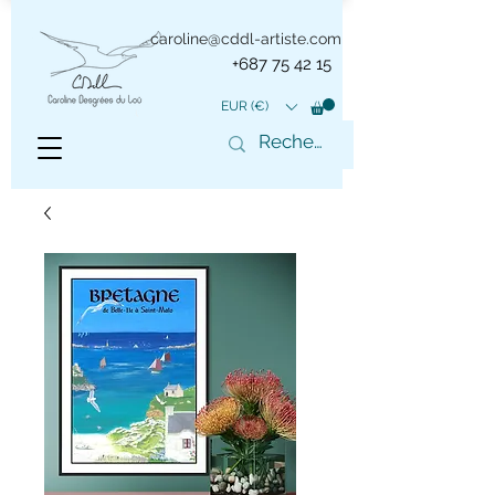
caroline@cddl-artiste.com
+687 75 42 15
EUR (€)