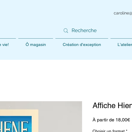
caroline
 vie!
Ô magasin
Création d'exception
L'ateli
Affiche Hi
P
À partir de
18,00€
p
Choisir un format
*