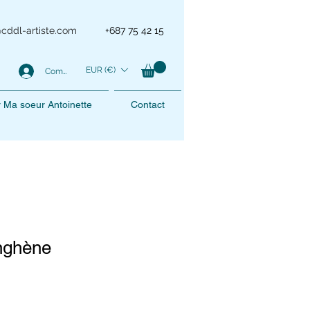
@cddl-artiste.com
+687 75 42 15
EUR (€)
Compte
er Ma soeur Antoinette
Contact
enghène
rix
romotionnel