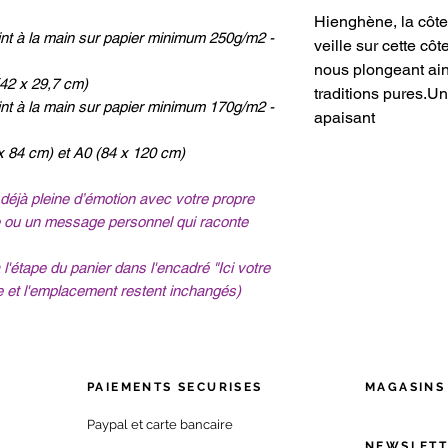
Hienghène, la côte
peint à la main sur papier minimum 250g/m2 -
veille sur cette cô
nous plongeant ains
(42 x 29,7 cm)
traditions pures.U
peint à la main sur papier minimum 170g/m2 -
apaisant
x 84 cm) et A0 (84 x 120 cm)
déjà pleine d’émotion avec votre propre
he ou un message personnel qui raconte
l'étape du panier dans l'encadré "Ici votre
ie et l'emplacement restent inchangés)
PAIEMENTS SECURISES
MAGA
SINS
Paypal et carte bancaire
NEWSLETT