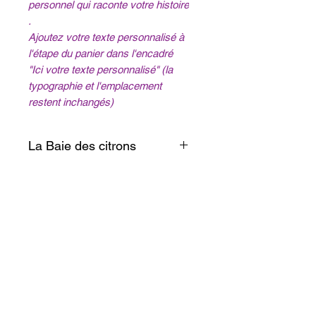
personnel qui raconte votre histoire
.
Ajoutez votre texte personnalisé à
l'étape du panier dans l'encadré
"Ici votre texte personnalisé" (la
typographie et l'emplacement
restent inchangés)
La Baie des citrons
En pleine effervescence à la
tombée de la nuit, petits
restaurants, cafés en terrasse,
BESOIN D'AIDE
plage, glaciers, tout est là pour
du
lundi au vendredi de 8h à 18h
vivre des bons moments sur
le samedi de 8h à 12h (heure de Nouméa)
cette baie incontournable
Pour les appels depuis la France, ajouter 10h en hiver
+687 75 42 15
caroline@cddl-artiste.com