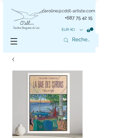
caroline@cddl-artiste.com
+687 75 42 15
EUR (€)