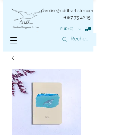
caroline@cddl-artiste.com
+687 75 42 15
EUR (€)