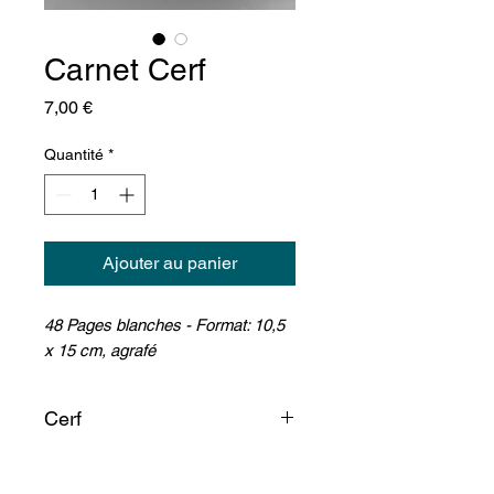
Carnet Cerf
Prix
7,00 €
Quantité
*
Ajouter au panier
48 Pages blanches - Format: 10,5
x 15 cm, agrafé
Cerf
Le cerf dit le "cerfe " est le
prince de la brousse