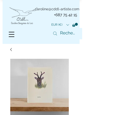
caroline@cddl-artiste.com
+687 75 42 15
EUR (€)