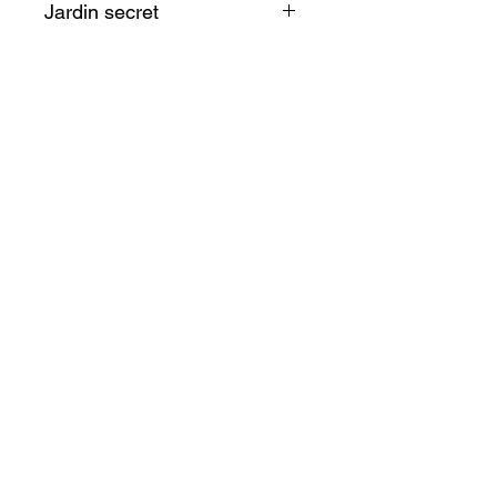
Jardin secret
La nature, paisible et
souveraine, nous invite à
ralentir, à écouter, à ressentir.