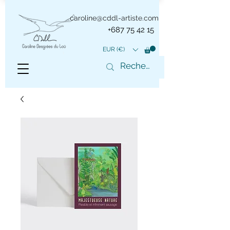
caroline@cddl-artiste.com
+687 75 42 15
EUR (€)