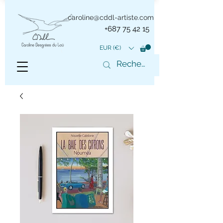
caroline@cddl-artiste.com
+687 75 42 15
EUR (€)