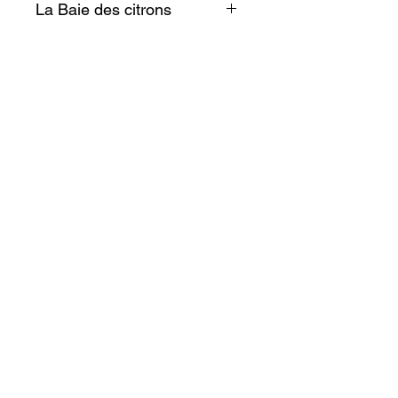
La Baie des citrons
En pleine effervescence à la
tombée de la nuit, petits
restaurants, cafés en terrasse,
plage, glaciers, tout est là pour
vivre des bons moments sur
cette baie incontournable