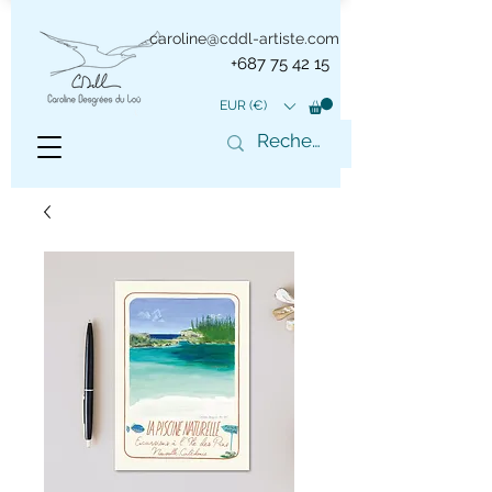
caroline@cddl-artiste.com
+687 75 42 15
EUR (€)