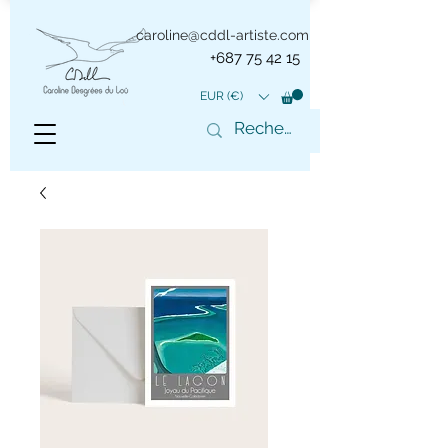
caroline@cddl-artiste.com
+687 75 42 15
EUR (€)