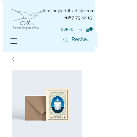
caroline@cddl-artiste.com
+687 75 42 15
EUR (€)