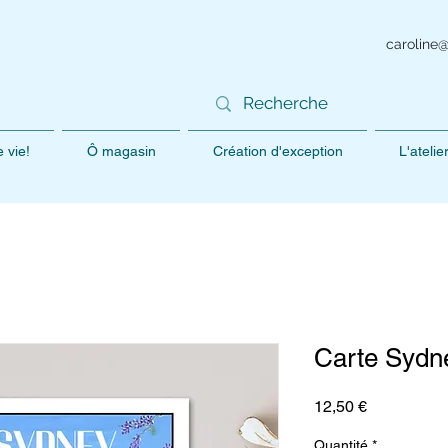
caroline
 vie!
Ô magasin
Création d'exception
L'ateli
Carte Sydn
Prix
12,50 €
Quantité
*