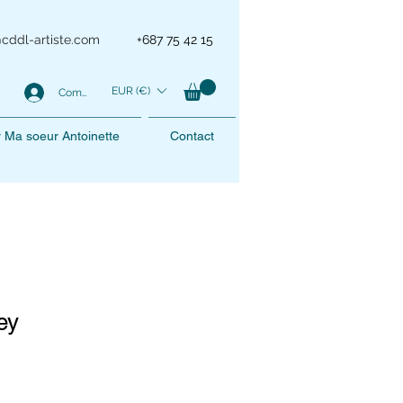
@cddl-artiste.com
+687 75 42 15
EUR (€)
Compte
er Ma soeur Antoinette
Contact
ey