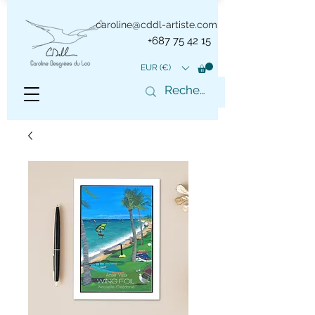
caroline@cddl-artiste.com
+687 75 42 15
EUR (€)