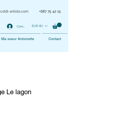
@cddl-artiste.com
+687 75 42 15
EUR (€)
Compte
er Ma soeur Antoinette
Contact
e Le lagon