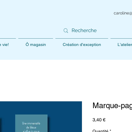
caroline
 vie!
Ô magasin
Création d'exception
L'ateli
Marque-pag
Prix
3,40 €
Quantité
*