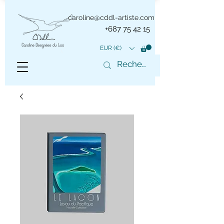
caroline@cddl-artiste.com
+687 75 42 15
EUR (€)