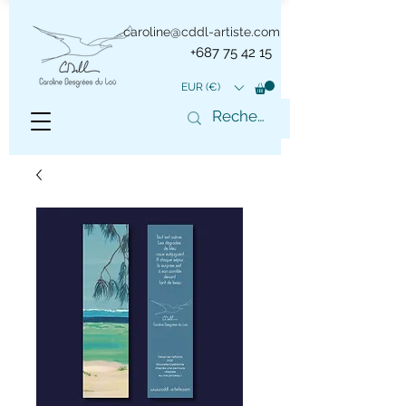
caroline@cddl-artiste.com
+687 75 42 15
EUR (€)