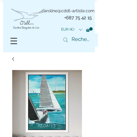
caroline@cddl-artiste.com
+687 75 42 15
EUR (€)