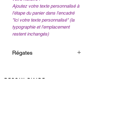
Ajoutez votre texte personnalisé à
l'étape du panier dans l'encadré
"Ici votre texte personnalisé" (la
typographie et l'emplacement
restent inchangés)
Régates
Deux voiliers fendent l’azur,
portés par le vent. L’écume
jaillit, les voiles se tendent. Au
BESOIN D'AIDE
loin, un phare veille. Ici, chaque
du
lundi au vendredi de 8h à 18h
détail respire l’aventure.
le samedi de 8h à 12h (heure de Nouméa)
Laissez-vous emporter par
Pour les appels depuis la France, ajouter 10h en hiver
l’élégance du mouvement!
+687 75 42 15
caroline@cddl-artiste.com
Contactez-nous